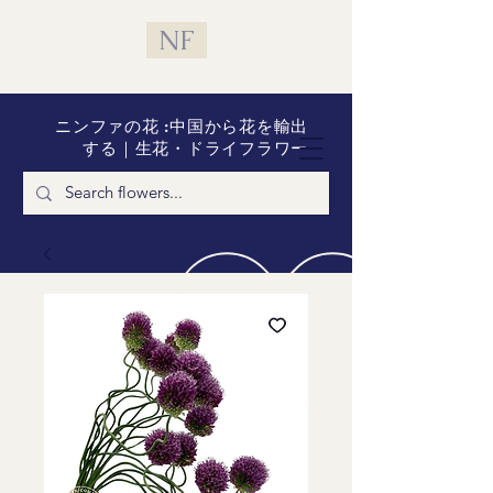
NF
ニンファの花 :中国から花を輸出
する｜生花・ドライフラワー