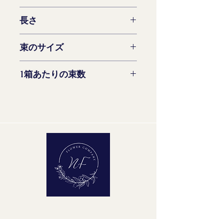
いいえ
長さ
70-80 cm
束のサイズ
10 ステム
1箱あたりの束数
10