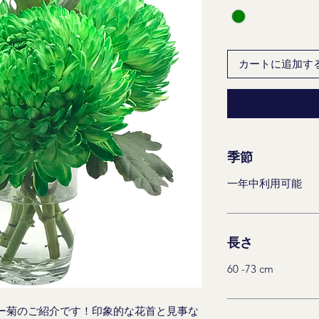
カートに追加す
季節
一年中利用可能
長さ
60 -73 cm
ー菊のご紹介です！印象的な花首と見事な