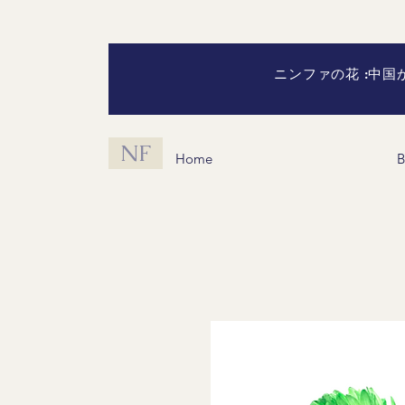
ニンファの花 :中
NF
Home
B