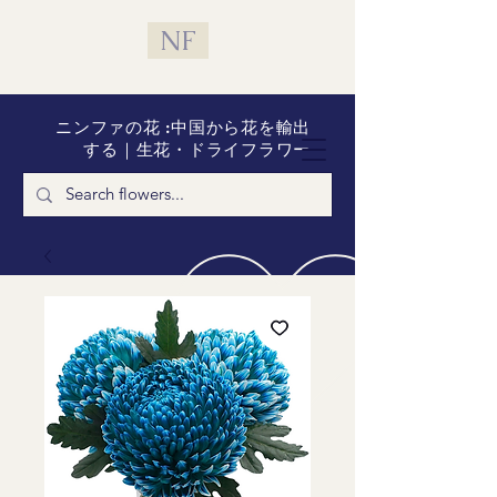
NF
ニンファの花 :中国から花を輸出
する｜生花・ドライフラワー