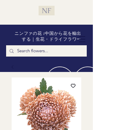
NF
ニンファの花 :中国から花を輸出
する｜生花・ドライフラワー