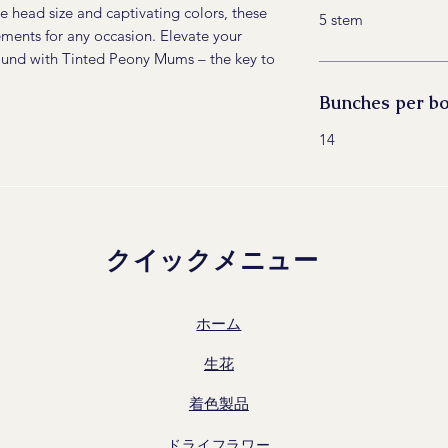
e head size and captivating colors, these
5 stem
ements for any occasion. Elevate your
round with Tinted Peony Mums – the key to
Bunches per b
14
クイックメニュー
ホーム
生花
着色製品
ドライフラワー