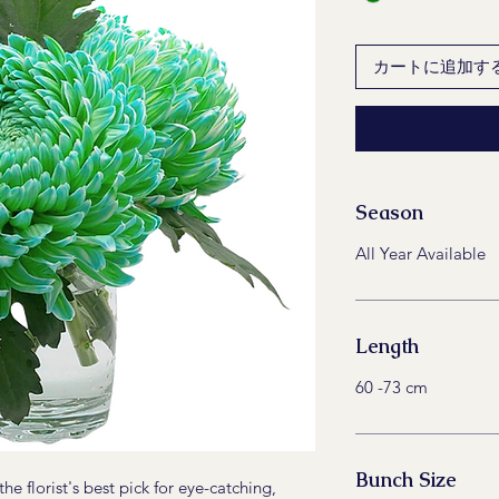
カートに追加す
Season
All Year Available
Length
60 -73 cm
Bunch Size
e florist's best pick for eye-catching,