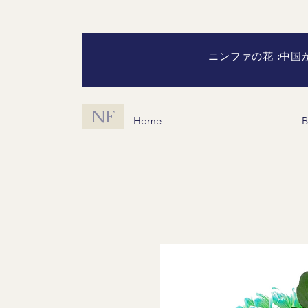
ニンファの花 :中
NF
Home
B