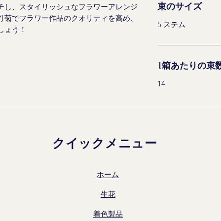
束のサイズ
チし、スタイリッシュなフラワーアレンジ
丹菊でフラワー作品のクオリティを高め、
5 ステム
しょう！
1箱あたりの束
14
クイックメニュー
ホーム
生花
着色製品