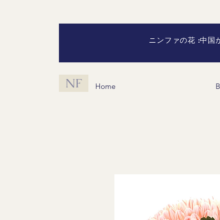
ニンファの花 :中
NF
Home
B