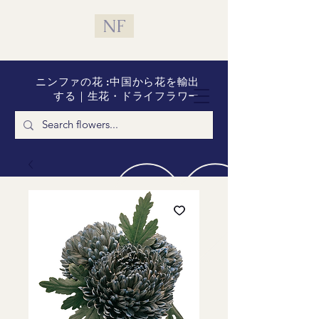
NF
ニンファの花 :中国から花を輸出
する｜生花・ドライフラワー