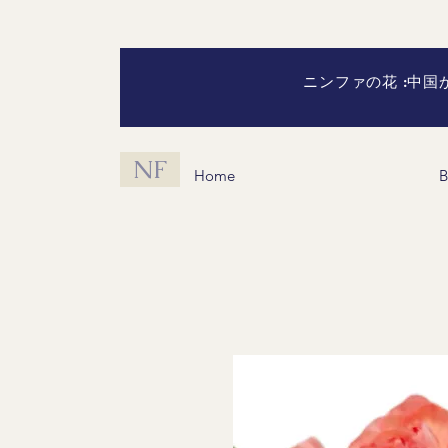
ニンファの花 :中
NF
Home
B