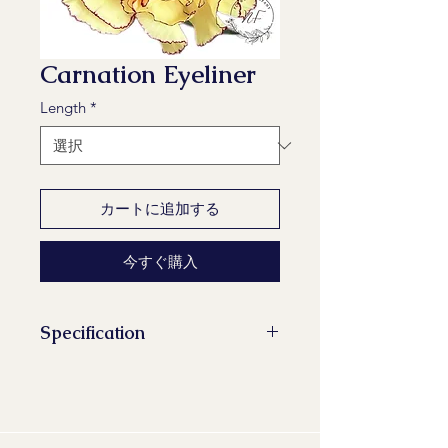
Carnation Eyeliner
Length
*
カートに追加する
今すぐ購入
Specification
Stems/Bunch: 20
Minimum Length of Flower Stem:
60 cm, 65 cm
Maturity Stage: 2-2