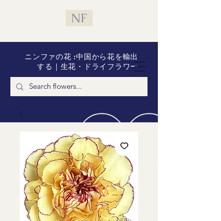
NF
ニンファの花 :中国から花を輸出
する｜生花・ドライフラワー