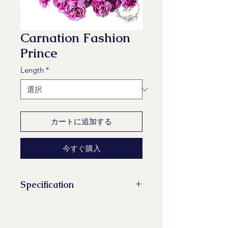
Carnation Fashion
Prince
Length
*
カートに追加する
今すぐ購入
Specification
Stems/Bunch: 20
Minimum Length of Flower Stem:
60 cm, 65 cm