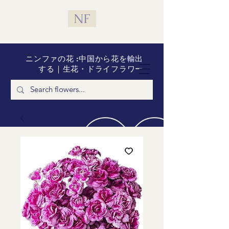
NF
ニンファの花 :中国から花を輸出
する｜生花・ドライフラワー