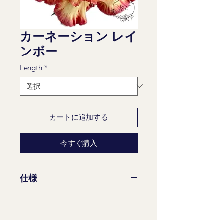
カーネーション レイ
ンボー
Length
*
カートに追加する
今すぐ購入
仕様
茎/束: 20
花茎の最小長さ：60 cm、65 cm
成熟度ステージ: 2-2