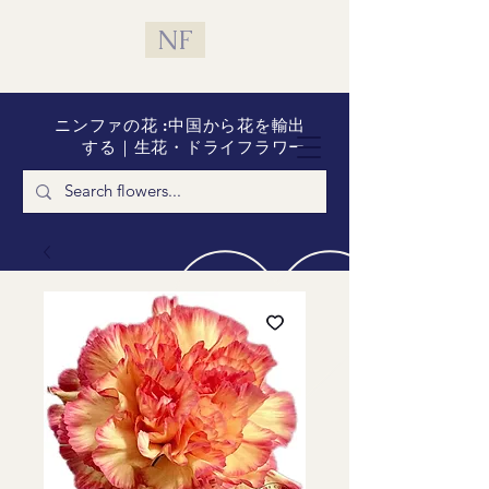
NF
ニンファの花 :中国から花を輸出
する｜生花・ドライフラワー