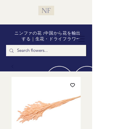
NF
ニンファの花 :中国から花を輸出
する｜生花・ドライフラワー