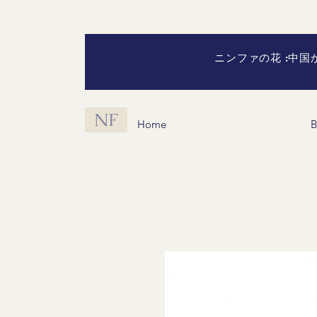
ニンファの花 :中
NF
Home
B