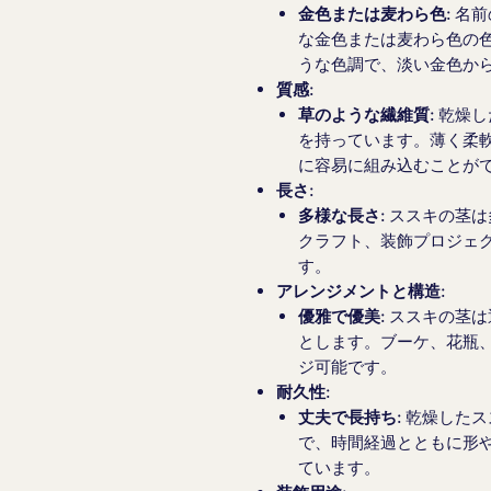
金色または麦わら色:
名前
な金色または麦わら色の
うな色調で、淡い金色か
質感:
草のような繊維質:
乾燥し
を持っています。薄く柔
に容易に組み込むことが
長さ:
多様な長さ:
ススキの茎は
クラフト、装飾プロジェ
す。
アレンジメントと構造:
優雅で優美:
ススキの茎は
とします。ブーケ、花瓶
ジ可能です。
耐久性:
丈夫で長持ち:
乾燥したス
で、時間経過とともに形
ています。