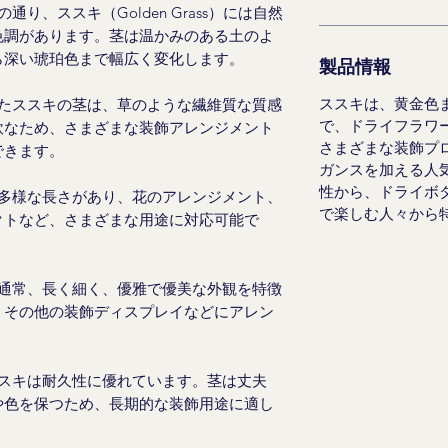
の通り、ススキ（Golden Grass）には自然
色調があります。茎は温かみのある土のよ
ら深い琥珀色まで幅広く変化します。
製品情報
ススキは、黄金色
たススキの茎は、草のような繊維質な質感
で、ドライフラワ
軟なため、さまざまな装飾アレンジメント
さまざまな装飾プ
できます。
ガンスを加える人
性から、ドライボ
多様な長さがあり、花のアレンジメント、
で楽しむ人々から
クトなど、さまざまな用途に対応可能で
通常、長く細く、優雅で優美な外観を特徴
、その他の装飾ディスプレイなどにアレン
スキは耐久性に優れています。茎は丈夫
や色を保つため、長期的な装飾用途に適し