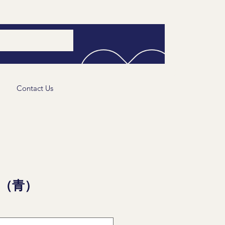
Contact Us
（青）