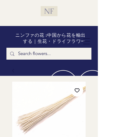
NF
ニンファの花 :中国から花を輸出
する｜生花・ドライフラワー