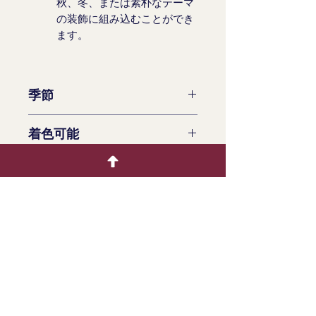
秋、冬、または素朴なテーマ
の装飾に組み込むことができ
ます。
季節
一年中利用可能
着色可能
いいえ
製品情報
乾燥したオオアワガエリは、装飾プ
ロジェクトや手芸品に広く使用さ
れ、自然で素朴な美しさを提供しま
す。その藁のような外観と中立的な
色調は、多様な創造的な活動や季節
の装飾に人気の選択肢となっていま
す。