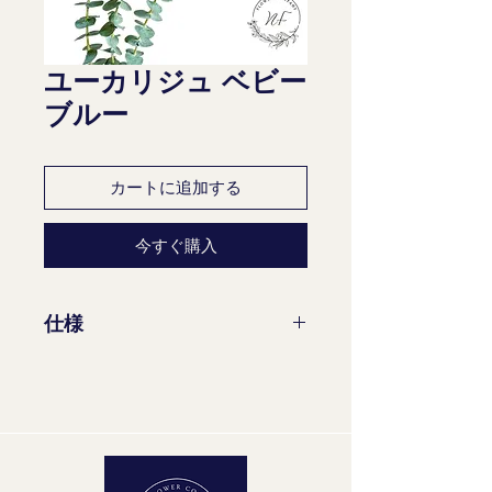
ユーカリジュ ベビー
ブルー
カートに追加する
今すぐ購入
仕様
茎/束：10
花茎の最小長さ：60 cm
品質グループ：A1