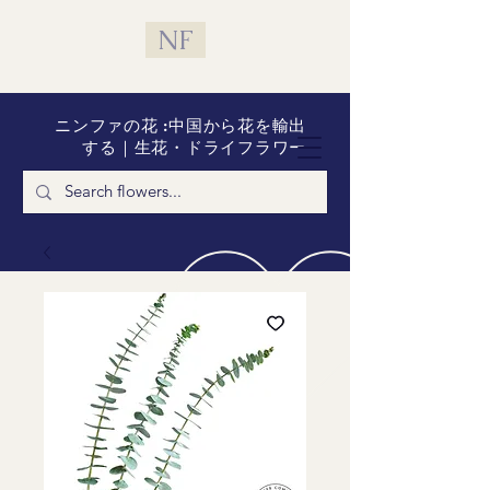
NF
ニンファの花 :中国から花を輸出
する｜生花・ドライフラワー