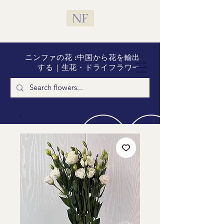
NF
ニンファの花 :中国から花を輸出
する｜生花・ドライフラワー