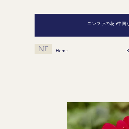
ニンファの花 :中
NF
Home
B