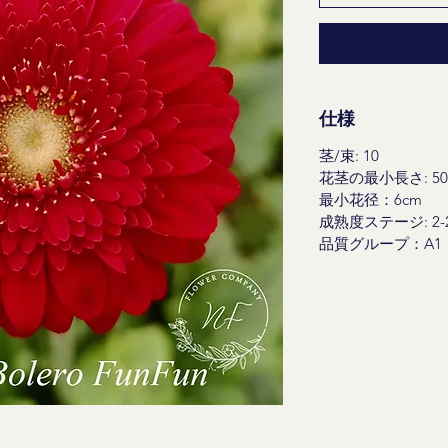
仕様
茎/束: 10
花茎の最小長さ: 50
最小花径：6cm
成熟度ステージ: 2-
品質グループ：A1