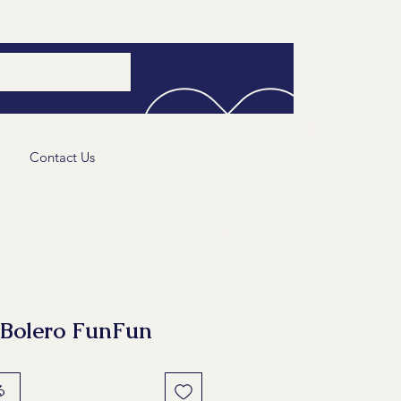
Contact Us
lero FunFun
る