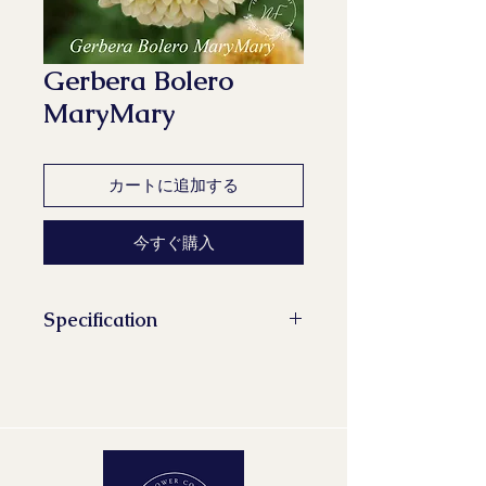
Gerbera Bolero
MaryMary
カートに追加する
今すぐ購入
Specification
Stems/Bunch: 10
Minimum Length of Flower Stem:
45 cm
Minimum Flower Diameter: 5 cm
Maturity Stage: 2-2
Quality Group: A1