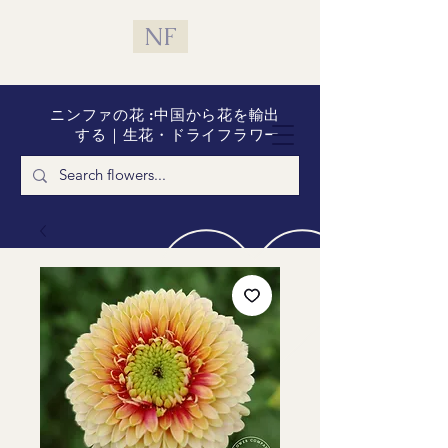
NF
ニンファの花 :中国から花を輸出
する｜生花・ドライフラワー