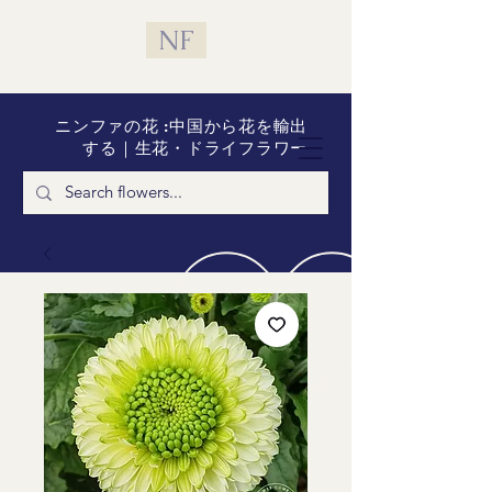
NF
ニンファの花 :中国から花を輸出
する｜生花・ドライフラワー