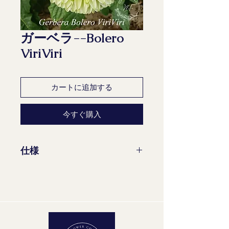
ガーベラ--Bolero
ViriViri
カートに追加する
今すぐ購入
仕様
茎/束：10
花茎の最小長さ：50 cm
花の最小直径：4 cm
成熟段階：2-2
品質グループ：A1