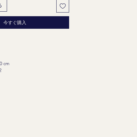
る
今すぐ購入
 cm
2