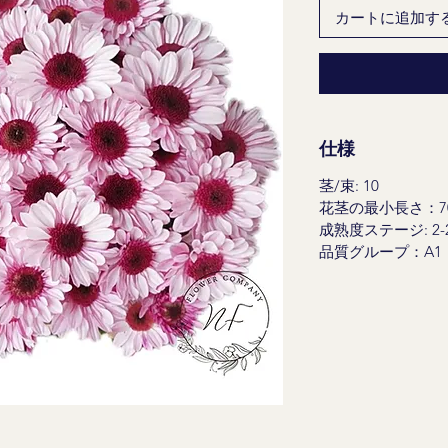
カートに追加す
仕様
茎/束: 10
花茎の最小長さ：70
成熟度ステージ: 2-
品質グループ：A1