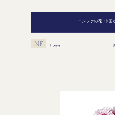
ニンファの花 :中
NF
Home
B