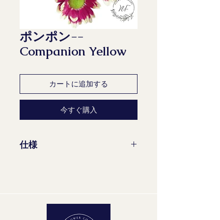
ポンポン--
Companion Yellow
カートに追加する
今すぐ購入
仕様
茎/束：10
花茎の最小長さ：70 cm
成熟段階：2-2
品質グループ：A1