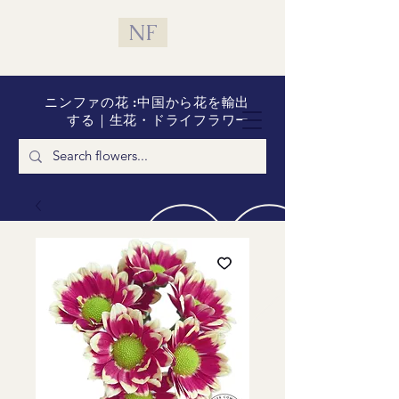
NF
ニンファの花 :中国から花を輸出
する｜生花・ドライフラワー