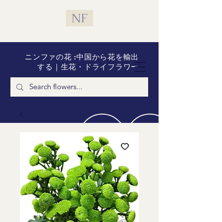
NF
ニンファの花 :中国から花を輸出
する｜生花・ドライフラワー