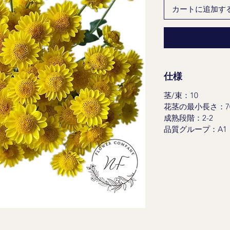
カートに追加す
仕様
茎/束：10
花茎の最小長さ：70
成熟段階：2-2
品質グループ：A1