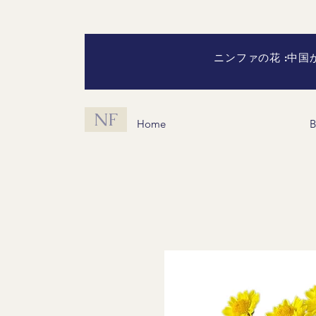
ニンファの花 :中
NF
Home
B