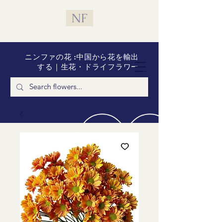
NF
ニンファの花 :中国から花を輸出
する｜生花・ドライフラワー