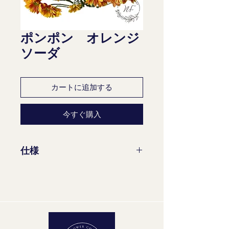
ポンポン オレンジ
ソーダ
カートに追加する
今すぐ購入
仕様
茎/束: 10
花茎の最小長さ：70 cm
成熟度ステージ: 2-2
品質グループ：A1