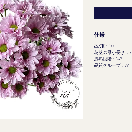
仕様
茎/束：10
花茎の最小長さ：70
成熟段階：2-2
品質グループ：A1