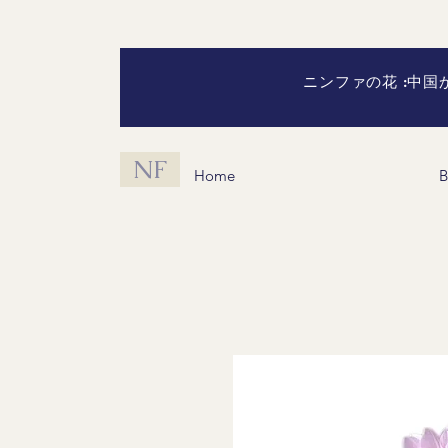
ニンファの花 :中
NF
Home
B