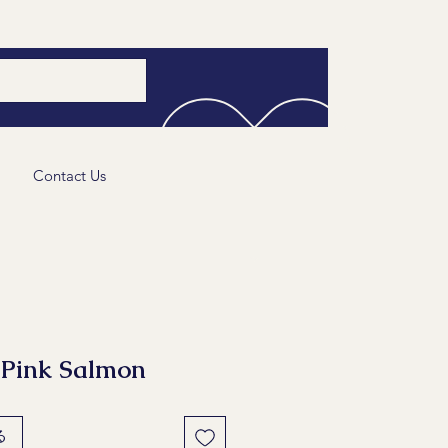
Contact Us
ink Salmon
る