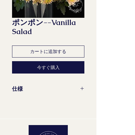
ポンポン--Vanilla
Salad
カートに追加する
今すぐ購入
仕様
茎/束：10
花茎の最小長さ：70 cm
成熟段階：2-2
品質グループ：A1