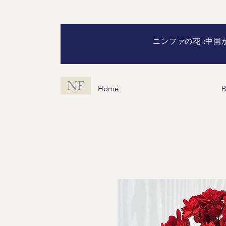
ニンファの花 :中
NF
Home
B