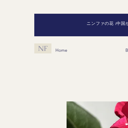
ニンファの花 :中
NF
Home
B