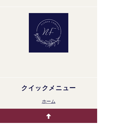
花茎の最小長さ: 35 cm
最小芽の高さ：6 cm
品質グループ：A1
クイックメニュー
ホーム
生花
着色製品