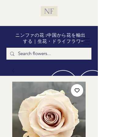
NF
ニンファの花 :中国から花を輸出
する｜生花・ドライフラワー