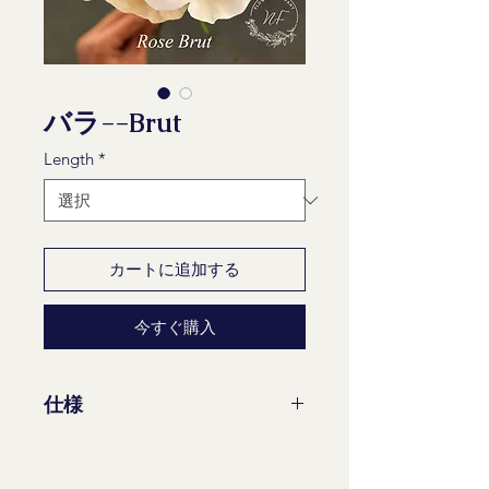
バラ--Brut
Length
*
カートに追加する
今すぐ購入
仕様
茎/束: 10
成熟度ステージ: 2-2