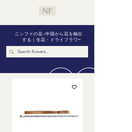
NF
ニンファの花 :中国から花を輸出
する｜生花・ドライフラワー