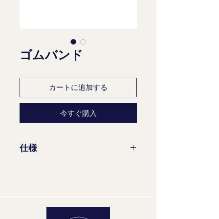
ゴムバンド
カートに追加する
今すぐ購入
仕様
色: 黄色
素材: ゴム
長さ：約19cm
幅: 1 cm